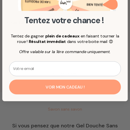
...
Tentez votre chance !
Chachaa2
Tentez de gagner
plein de cadeaux
en faisant tourner la
27/07/2025
roue !
Résultat immédiat
dans votre boite mail 😍
Bon parfum!
Offre valable sur la 1ère commande uniquement.
Email
VOIR PLUS
VOIR MON CADEAU !
Savon sans savon
Si vous pensez que notre Gel Douche Sans