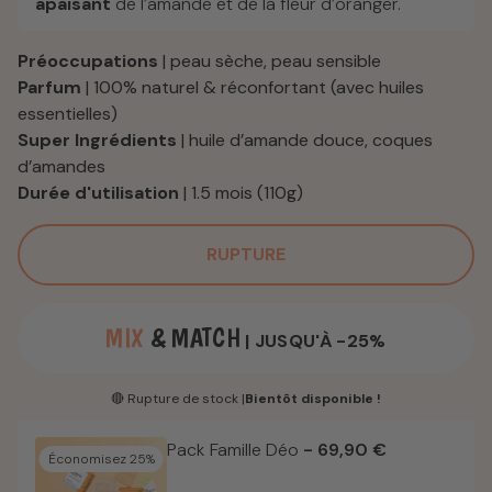
apaisant
de l’amande et de la fleur d’oranger.
Préoccupations
| peau sèche, peau sensible
Parfum
| 100% naturel & réconfortant (avec huiles
essentielles)
Super Ingrédients
| huile d’amande douce, coques
d’amandes
Durée d'utilisation
| 1.5 mois (110g)
RUPTURE
MIX
& MATCH
| JUSQU'À -25%
🔴 Rupture de stock |
Bientôt disponible !
Pack Famille Déo
- 69,90 €
Économisez 25%