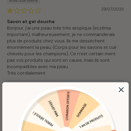
29/07/2025
Savon et gel douche
Bonjour, j’ai une peau très très atopique (eczéma
important), malheureusement, je ne commanderais
plus de produits chez vous. Ils me dessèchent
énormément la peau. (Corps pour les savons et cuir
chevelu pour les champions). Ce n’est certain ment
pas vos produits qui sont en cause, mais ils sont
incompatibles avec ma peau.
Trés cordialement
>>
Unbottled
a répondu :
Bonjour Jean-Noël,
Nous sommes navrés pour cela.
Nous vous invitons à contacter notre équipe à
hello@unbottled.co
(pas .com) afin qu'elle puisse
échanger avec vous et trouver une solution
adaptée.
Belle journée,