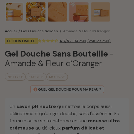
Accueil
/
Gels Douche Solides
/
Amande & Fleur d’Oranger
ÉDITION LIMITÉE
4.7/5 •
194 avis
Gel Douche Sans Bouteille
-
14,90 €
12,90 €
Amande & Fleur d’Oranger
Le Tote Bag
Shampoing Solide
Cheveux
- Amand
NETTOIE
EXFOLIE
MOUSSE
QUEL GEL DOUCHE POUR MA PEAU ?
Un
savon pH neutre
qui nettoie le corps aussi
délicatement qu'un gel douche, sans l'assécher. Sa
formule saine se transforme en une
mousse ultra
crémeuse
au délicieux
parfum délicat et